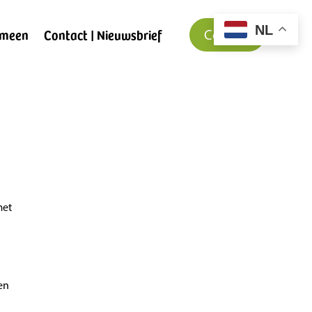
NL
emeen
Contact | Nieuwsbrief
Contact
met
en