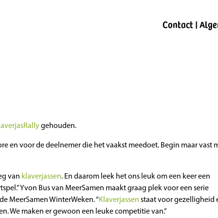
Contact | Alg
laverjasRally
gehouden.
score en voor de deelnemer die het vaakst meedoet. Begin maar vast 
eg van
klaverjassen
. En daarom leek het ons leuk om een keer een
rtspel.” Yvon Bus van MeerSamen maakt graag plek voor een serie
 de MeerSamen WinterWeken. “
Klaverjassen
staat voor gezelligheid 
ken. We maken er gewoon een leuke competitie van.”