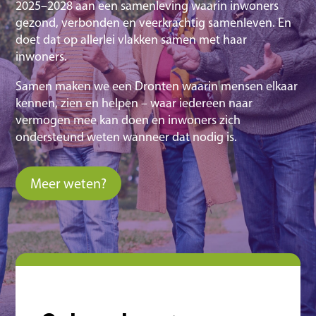
2025–2028 aan een samenleving waarin inwoners
gezond, verbonden en veerkrachtig samenleven. En
doet dat op allerlei vlakken samen met haar
inwoners.
Samen maken we een Dronten waarin mensen elkaar
kennen, zien en helpen – waar iedereen naar
vermogen mee kan doen en inwoners zich
ondersteund weten wanneer dat nodig is.
Meer weten?