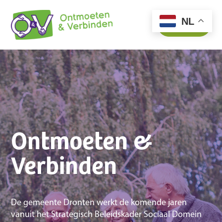
NL
Contact
Ontmoeten &
Verbinden
De gemeente Dronten werkt de komende jaren
vanuit het Strategisch Beleidskader Sociaal Domein